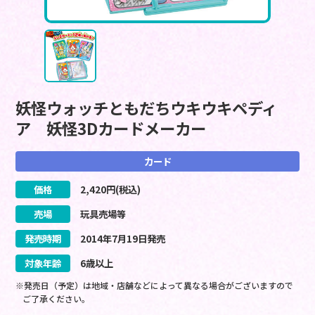
妖怪ウォッチともだちウキウキペディ
ア 妖怪3Dカードメーカー
カード
価格
2,420
円(税込)
売場
玩具売場等
発売時期
2014
年
7
月
19
日
発売
対象年齢
6歳以上
※発売日（予定）は地域・店舗などによって異なる場合がございますので
ご了承ください。