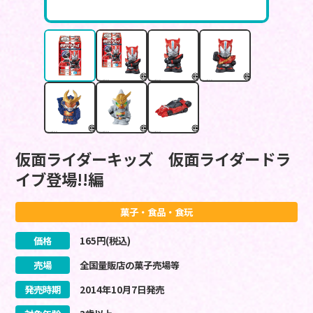
仮面ライダーキッズ 仮面ライダードラ
イブ登場!!編
菓子・食品・食玩
価格
165
円(税込)
売場
全国量販店の菓子売場等
発売時期
2014
年
10
月
7
日
発売