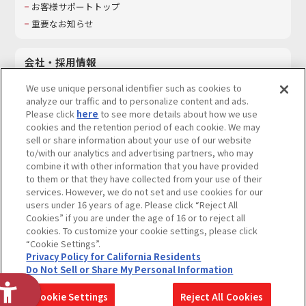
お客様サポートトップ
重要なお知らせ
会社・採用情報
会社情報
We use unique personal identifier such as cookies to
採用情報
analyze our traffic and to personalize content and ads.
Please click
here
to see more details about how we use
サステナビリティ
cookies and the retention period of each cookie. We may
お問い合わせ
sell or share information about your use of our website
to/with our analytics and advertising partners, who may
combine it with other information that you have provided
to them or that they have collected from your use of their
services. However, we do not set and use cookies for our
ウェブサイトご利用条件
ソーシャルメディアポリシー
users under 16 years of age. Please click “Reject All
個人情報及び特定個人情報等の取り扱いに関する保護方針
Cookies” if you are under the age of 16 or to reject all
cookies. To customize your cookie settings, please click
Do Not Sell or Share My Personal Information
著作権・商標について
“Cookie Settings”.
Privacy Policy for California Residents
カスタマーハラスメントに対する基本的な対応方針
Do Not Sell or Share My Personal Information
コピーライト一覧を表示する
Cookie Settings
Reject All Cookies