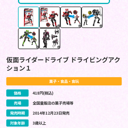
仮面ライダードライブ ドライビングアク
ション１
菓子・食品・食玩
価格
418
円(税込)
売場
全国量販店の菓子売場等
発売時期
2014
年
12
月
23
日
発売
対象年齢
3歳以上