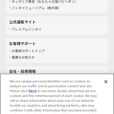
キッザニア東京（おもちゃ工場パビリオン）​
バンダイミュージアム（栃木県）
公式通販サイト
プレミアムバンダイ
お客様サポート
お客様サポートトップ
重要なお知らせ
会社・採用情報
会社情報
We use unique personal identifier such as cookies to
採用情報
analyze our traffic and to personalize content and ads.
Please click
here
to see more details about how we use
サステナビリティ
cookies and the retention period of each cookie. We may
お問い合わせ
sell or share information about your use of our website
to/with our analytics and advertising partners, who may
combine it with other information that you have provided