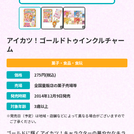
アイカツ！ゴールドトゥインクルチャー
ム
菓子・食品・食玩
価格
275
円(税込)
売場
全国量販店の菓子売場等
発売時期
2014
年
12
月
9
日
発売
対象年齢
3歳以上
※発売日（予定）は地域・店舗などによって異なる場合がございますので
ご了承ください。
ゴールドに輝くアイカツ！キャラクターの華やかなキラ