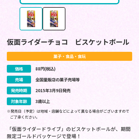
仮面ライダーチョコ ビスケットボール
菓子・食品・食玩
価格
88
円(税込)
売場
全国量販店の菓子売場等
発売時期
2015
年
3
月
9
日
発売
対象年齢
3歳以上
※発売日（予定）は地域・店舗などによって異なる場合がございますので
ご了承ください。
「仮面ライダードライブ」のビスケットボールが、期間
限定ゴールドパッケージで登場！