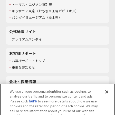
トーマス・エジソン特別展
キッザニア東京（おもちゃ工場パビリオン）​
バンダイミュージアム（栃木県）
公式通販サイト
プレミアムバンダイ
お客様サポート
お客様サポートトップ
重要なお知らせ
会社・採用情報
会社情報
We use unique personal identifier such as cookies to
採用情報
analyze our traffic and to personalize content and ads.
Please click
here
to see more details about how we use
サステナビリティ
cookies and the retention period of each cookie. We may
お問い合わせ
sell or share information about your use of our website