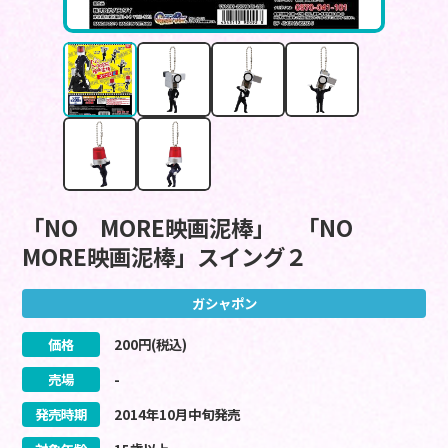
「NO MORE映画泥棒」 「NO
MORE映画泥棒」スイング２
ガシャポン
価格
200
円(税込)
売場
-
発売時期
2014
年
10
月
中旬
発売