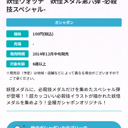
妖怪ウォッチ 妖怪メダル第六弾 -必殺
技スペシャル-
ガシャポン
価格
100
円(税込)
売場
-
発売時期
2014
年
12
月
中旬
発売
対象年齢
6歳以上
※発売日（予定）は地域・店舗などによって異なる場合がございますので
ご了承ください。
妖怪メダルに、必殺技メダルだけを集めたスペシャル弾
が登場！！超カッコいい必殺技イラストが描かれた妖怪
メダルを集めよう！全種ガシャポンオリジナル！