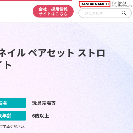
会社・採用情報
サイトはこちら
さが
す
ネイル ペアセット ストロ
イト
売場
玩具売場等
象年齢
6歳以上
ご了承ください。