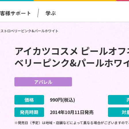
お客様サポート
学ぶ
ト ストロベリーピンク&パールホワイト
アイカツコスメ ピールオフ
ベリーピンク&パールホワ
アパレル
価格
990
円(税込)
発売時期
2014
年
10
月
11
日
発売
対
※発売日（予定）は地域・店舗などによって異なる場合がございますので