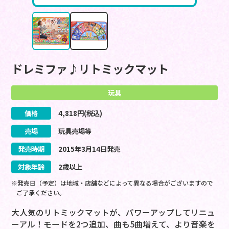
ドレミファ♪リトミックマット
玩具
価格
4,818
円(税込)
売場
玩具売場等
発売時期
2015
年
3
月
14
日
発売
対象年齢
2歳以上
※発売日（予定）は地域・店舗などによって異なる場合がございますので
ご了承ください。
大人気のリトミックマットが、パワーアップしてリニュ
ーアル！モードを2つ追加、曲も5曲増えて、より音楽を