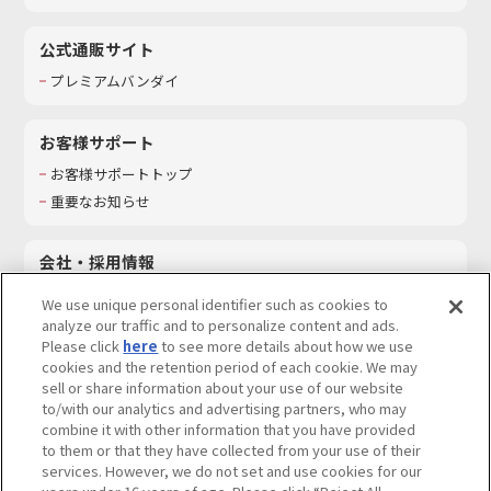
公式通販サイト
プレミアムバンダイ
お客様サポート
お客様サポートトップ
重要なお知らせ
会社・採用情報
会社情報
We use unique personal identifier such as cookies to
採用情報
analyze our traffic and to personalize content and ads.
Please click
here
to see more details about how we use
サステナビリティ
cookies and the retention period of each cookie. We may
お問い合わせ
sell or share information about your use of our website
to/with our analytics and advertising partners, who may
combine it with other information that you have provided
to them or that they have collected from your use of their
services. However, we do not set and use cookies for our
ウェブサイトご利用条件
ソーシャルメディアポリシー