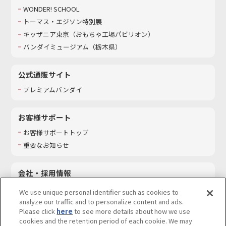
WONDER! SCHOOL
トーマス・エジソン特別展
キッザニア東京（おもちゃ工場パビリオン）​
バンダイミュージアム（栃木県）
公式通販サイト
プレミアムバンダイ
お客様サポート
お客様サポートトップ
重要なお知らせ
会社・採用情報
会社情報
We use unique personal identifier such as cookies to
採用情報
analyze our traffic and to personalize content and ads.
Please click
here
to see more details about how we use
サステナビリティ
cookies and the retention period of each cookie. We may
お問い合わせ