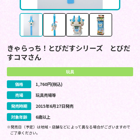
きゃらっち！とびだすシリーズ とびだ
すコマさん
玩具
価格
1,760
円(税込)
売場
玩具売場等
発売時期
2015
年
6
月
27
日
発売
対象年齢
6歳以上
※発売日（予定）は地域・店舗などによって異なる場合がございますので
ご了承ください。