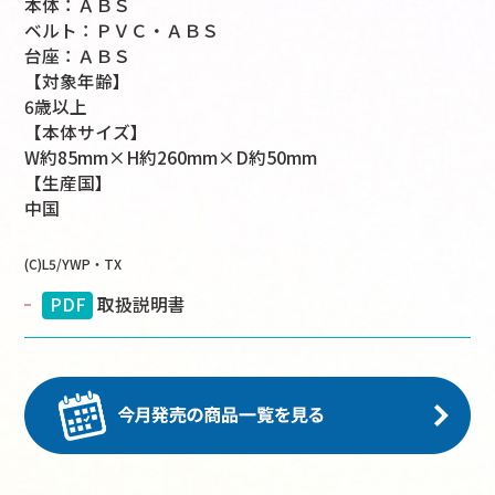
本体：ＡＢＳ
ベルト：ＰＶＣ・ＡＢＳ
台座：ＡＢＳ
【対象年齢】
6歳以上
【本体サイズ】
W約85mm×H約260mm×D約50mm
【生産国】
中国
(C)L5/YWP・TX
PDF
取扱説明書