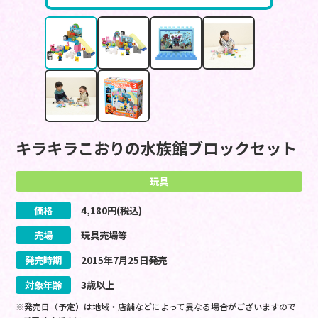
キラキラこおりの水族館ブロックセット
玩具
価格
4,180
円(税込)
売場
玩具売場等
発売時期
2015
年
7
月
25
日
発売
対象年齢
3歳以上
※発売日（予定）は地域・店舗などによって異なる場合がございますので