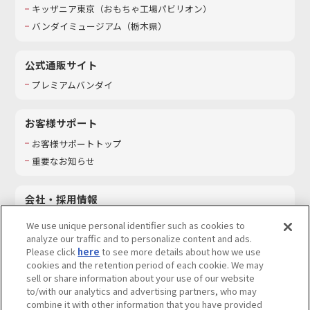
キッザニア東京（おもちゃ工場パビリオン）​
バンダイミュージアム（栃木県）
公式通販サイト
プレミアムバンダイ
お客様サポート
お客様サポートトップ
重要なお知らせ
会社・採用情報
会社情報
We use unique personal identifier such as cookies to
採用情報
analyze our traffic and to personalize content and ads.
Please click
here
to see more details about how we use
サステナビリティ
cookies and the retention period of each cookie. We may
お問い合わせ
sell or share information about your use of our website
to/with our analytics and advertising partners, who may
combine it with other information that you have provided