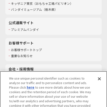
キッザニア東京（おもちゃ工場パビリオン）​
バンダイミュージアム（栃木県）
公式通販サイト
プレミアムバンダイ
お客様サポート
お客様サポートトップ
重要なお知らせ
会社・採用情報
会社情報
We use unique personal identifier such as cookies to
採用情報
analyze our traffic and to personalize content and ads.
Please click
here
to see more details about how we use
サステナビリティ
cookies and the retention period of each cookie. We may
お問い合わせ
sell or share information about your use of our website
to/with our analytics and advertising partners, who may
combine it with other information that you have provided