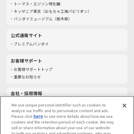
トーマス・エジソン特別展
キッザニア東京（おもちゃ工場パビリオン）​
バンダイミュージアム（栃木県）
公式通販サイト
プレミアムバンダイ
お客様サポート
お客様サポートトップ
重要なお知らせ
会社・採用情報
会社情報
We use unique personal identifier such as cookies to
採用情報
analyze our traffic and to personalize content and ads.
Please click
here
to see more details about how we use
サステナビリティ
cookies and the retention period of each cookie. We may
お問い合わせ
sell or share information about your use of our website
to/with our analytics and advertising partners, who may