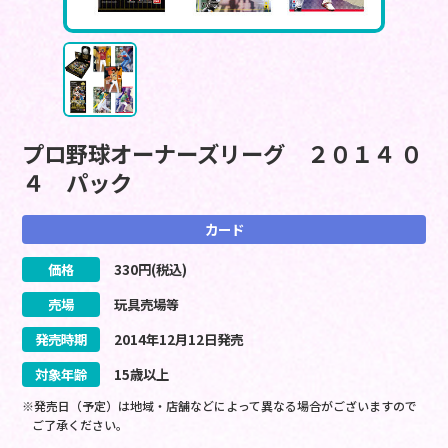
プロ野球オーナーズリーグ ２０１４ ０
４ パック
カード
価格
330
円(税込)
売場
玩具売場等
発売時期
2014
年
12
月
12
日
発売
対象年齢
15歳以上
※発売日（予定）は地域・店舗などによって異なる場合がございますので
ご了承ください。