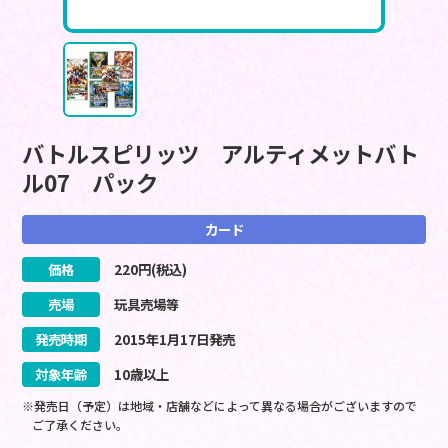
バトルスピリッツ アルティメットバト
ル07 パック
カード
価格
220
円(税込)
売場
玩具売場等
発売時期
2015
年
1
月
17
日
発売
対象年齢
10歳以上
※発売日（予定）は地域・店舗などによって異なる場合がございますので
ご了承ください。