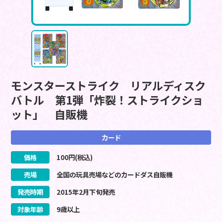
モンスターストライク リアルディスク
バトル 第1弾「炸裂！ストライクショ
ット」 自販機
カード
価格
100
円(税込)
売場
全国の玩具売場などのカードダス自販機
発売時期
2015
年
2
月
下旬
発売
対象年齢
9歳以上