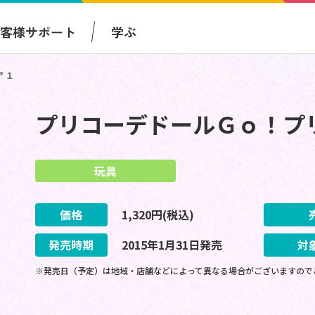
お客様サポート
学ぶ
 １
プリコーデドールＧｏ！プ
玩具
価格
1,320
円(税込)
発売時期
2015
年
1
月
31
日
発売
対
※発売日（予定）は地域・店舗などによって異なる場合がございますので