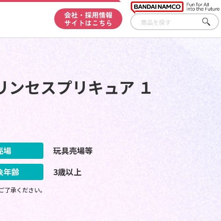
会社・採用情報
サイトはこちら
さが
す
リンセスプリキュア １
売場
玩具売場等
象年齢
3歳以上
ご了承ください。