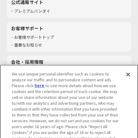
公式通販サイト
プレミアムバンダイ
お客様サポート
お客様サポートトップ
重要なお知らせ
会社・採用情報
会社情報
We use unique personal identifier such as cookies to
採用情報
analyze our traffic and to personalize content and ads.
Please click
here
to see more details about how we use
サステナビリティ
cookies and the retention period of each cookie. We may
お問い合わせ
sell or share information about your use of our website
to/with our analytics and advertising partners, who may
combine it with other information that you have provided
to them or that they have collected from your use of their
services. However, we do not set and use cookies for our
ウェブサイトご利用条件
ソーシャルメディアポリシー
users under 16 years of age. Please click “Reject All
個人情報及び特定個人情報等の取り扱いに関する保護方針
Cookies” if you are under the age of 16 or to reject all