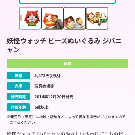
妖怪ウォッチ ビーズぬいぐるみ ジバニ
ャン
玩具
価格
5,478
円(税込)
売場
玩具売場等
発売時期
2014
年
12
月
20
日
発売
対象年齢
6歳以上
※発売日（予定）は地域・店舗などによって異なる場合がございますので
ご了承ください。
妖怪ウォッチ ジバニャンのやさしいさわりごこちのビー