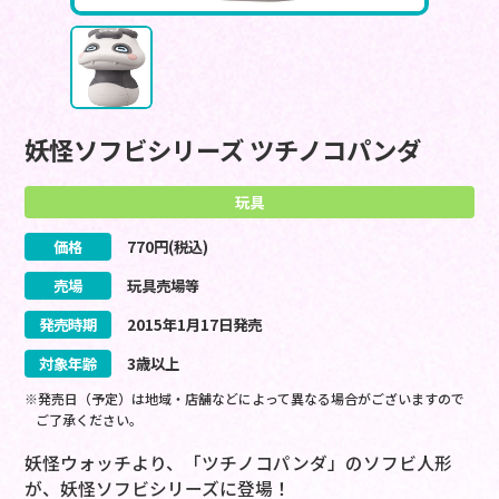
妖怪ソフビシリーズ ツチノコパンダ
玩具
価格
770
円(税込)
売場
玩具売場等
発売時期
2015
年
1
月
17
日
発売
対象年齢
3歳以上
※発売日（予定）は地域・店舗などによって異なる場合がございますので
ご了承ください。
妖怪ウォッチより、「ツチノコパンダ」のソフビ人形
が、妖怪ソフビシリーズに登場！