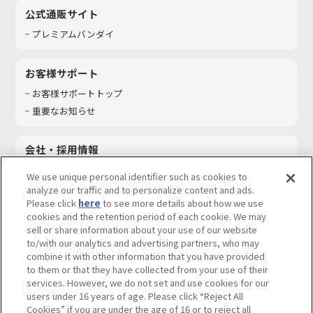
公式通販サイト
プレミアムバンダイ
お客様サポート
お客様サポートトップ
重要なお知らせ
会社・採用情報
会社情報
We use unique personal identifier such as cookies to
採用情報
analyze our traffic and to personalize content and ads.
Please click
here
to see more details about how we use
サステナビリティ
cookies and the retention period of each cookie. We may
お問い合わせ
sell or share information about your use of our website
to/with our analytics and advertising partners, who may
combine it with other information that you have provided
to them or that they have collected from your use of their
services. However, we do not set and use cookies for our
ウェブサイトご利用条件
ソーシャルメディアポリシー
users under 16 years of age. Please click “Reject All
個人情報及び特定個人情報等の取り扱いに関する保護方針
Cookies” if you are under the age of 16 or to reject all