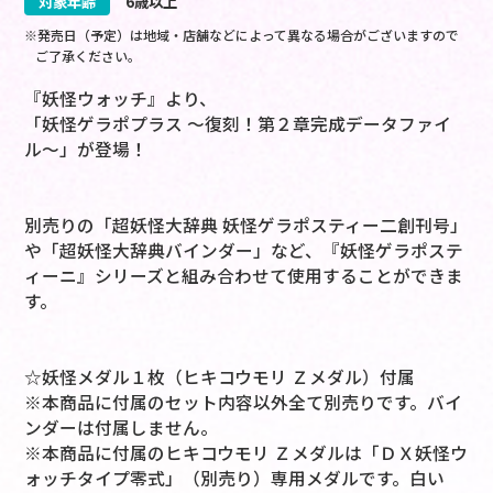
対象年齢
6歳以上
※発売日（予定）は地域・店舗などによって異なる場合がございますので
ご了承ください。
『妖怪ウォッチ』より、
「妖怪ゲラポプラス ～復刻！第２章完成データファイ
ル～」が登場！
別売りの「超妖怪大辞典 妖怪ゲラポスティー二創刊号」
や「超妖怪大辞典バインダー」など、『妖怪ゲラポステ
ィーニ』シリーズと組み合わせて使用することができま
す。
☆妖怪メダル１枚（ヒキコウモリ Ｚメダル）付属
※本商品に付属のセット内容以外全て別売りです。バイ
ンダーは付属しません。
※本商品に付属のヒキコウモリ Ｚメダルは「ＤＸ妖怪ウ
ォッチタイプ零式」（別売り）専用メダルです。白い