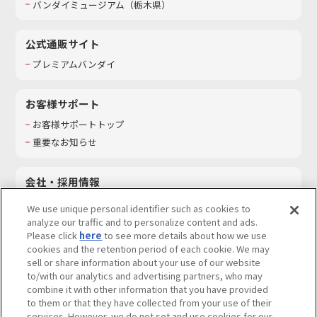
バンダイミュージアム（栃木県）
公式通販サイト
プレミアムバンダイ
お客様サポート
お客様サポートトップ
重要なお知らせ
会社・採用情報
会社情報
We use unique personal identifier such as cookies to
採用情報
analyze our traffic and to personalize content and ads.
Please click
here
to see more details about how we use
サステナビリティ
cookies and the retention period of each cookie. We may
お問い合わせ
sell or share information about your use of our website
to/with our analytics and advertising partners, who may
combine it with other information that you have provided
to them or that they have collected from your use of their
services. However, we do not set and use cookies for our