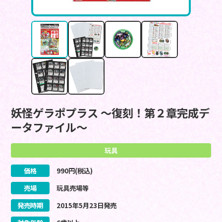
妖怪ゲラポプラス ～復刻！第２章完成デ
ータファイル～
玩具
価格
990
円(税込)
売場
玩具売場等
発売時期
2015
年
5
月
23
日
発売