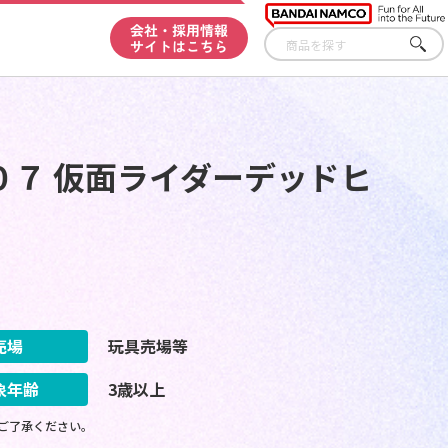
会社・採用情報
サイトはこちら
さが
す
０７ 仮面ライダーデッドヒ
売場
玩具売場等
象年齢
3歳以上
ご了承ください。