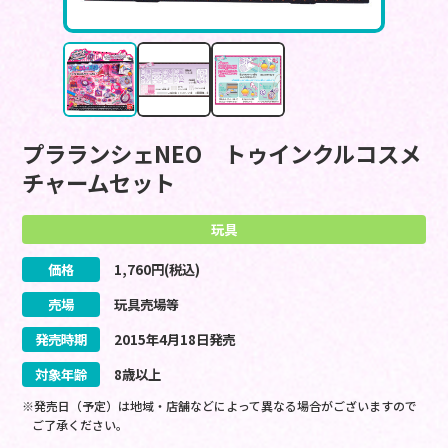
プラランシェNEO トゥインクルコスメ
チャームセット
玩具
価格
1,760
円(税込)
売場
玩具売場等
発売時期
2015
年
4
月
18
日
発売
対象年齢
8歳以上
※発売日（予定）は地域・店舗などによって異なる場合がございますので
ご了承ください。