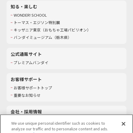
知る・楽しむ
WONDER! SCHOOL
トーマス・エジソン特別展
キッザニア東京（おもちゃ工場パビリオン）​
バンダイミュージアム（栃木県）
公式通販サイト
プレミアムバンダイ
お客様サポート
お客様サポートトップ
重要なお知らせ
会社・採用情報
会社情報
We use unique personal identifier such as cookies to
採用情報
analyze our traffic and to personalize content and ads.