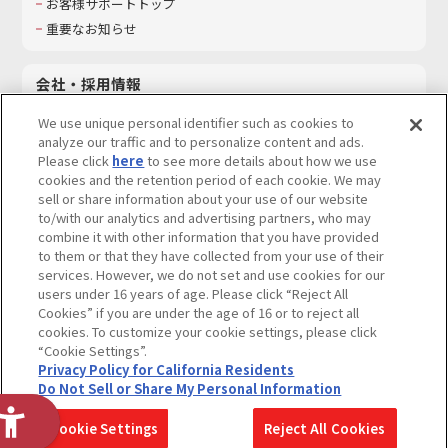
お客様サポートトップ
重要なお知らせ
会社・採用情報
会社情報
We use unique personal identifier such as cookies to
採用情報
analyze our traffic and to personalize content and ads.
Please click
here
to see more details about how we use
サステナビリティ
cookies and the retention period of each cookie. We may
お問い合わせ
sell or share information about your use of our website
to/with our analytics and advertising partners, who may
combine it with other information that you have provided
to them or that they have collected from your use of their
services. However, we do not set and use cookies for our
ウェブサイトご利用条件
ソーシャルメディアポリシー
users under 16 years of age. Please click “Reject All
個人情報及び特定個人情報等の取り扱いに関する保護方針
Cookies” if you are under the age of 16 or to reject all
cookies. To customize your cookie settings, please click
Do Not Sell or Share My Personal Information
著作権・商標について
“Cookie Settings”.
Privacy Policy for California Residents
カスタマーハラスメントに対する基本的な対応方針
Do Not Sell or Share My Personal Information
コピーライト一覧を表示する
Cookie Settings
Reject All Cookies