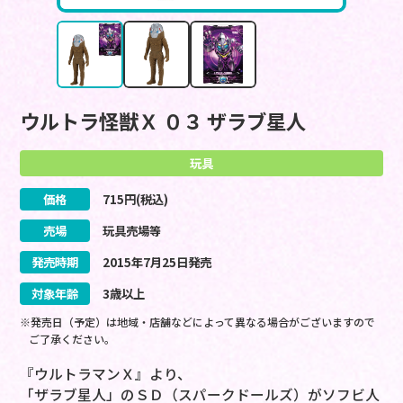
ウルトラ怪獣Ｘ ０３ ザラブ星人
玩具
価格
715
円(税込)
売場
玩具売場等
発売時期
2015
年
7
月
25
日
発売
対象年齢
3歳以上
※発売日（予定）は地域・店舗などによって異なる場合がございますので
ご了承ください。
『ウルトラマンＸ』より、
「ザラブ星人」のＳＤ（スパークドールズ）がソフビ人