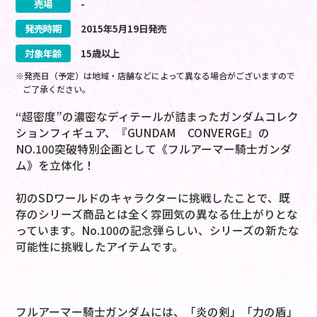
売場
-
発売時期
2015
年
5
月
19
日
発売
対象年齢
15歳以上
※発売日（予定）は地域・店舗などによって異なる場合がございますので
ご了承ください。
“超密度”の濃密なディテールが詰まったガンダムコレク
ションフィギュア、『GUNDAM CONVERGE』の
NO.100突破特別企画として《フルアーマー騎士ガンダ
ム》を立体化！
初のSDワールドのキャラクターに挑戦したことで、既
存のシリーズ商品とは全く雰囲気の異なる仕上がりとな
っています。No.100の記念弾らしい、シリーズの新たな
可能性に挑戦したアイテムです。
フルアーマー騎士ガンダムには、「炎の剣」「力の盾」