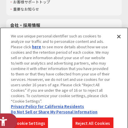
お客様サポートトップ
重要なお知らせ
会社・採用情報
会社情報
We use unique personal identifier such as cookies to
採用情報
analyze our traffic and to personalize content and ads.
Please click
here
to see more details about how we use
サステナビリティ
cookies and the retention period of each cookie. We may
お問い合わせ
sell or share information about your use of our website
to/with our analytics and advertising partners, who may
combine it with other information that you have provided
to them or that they have collected from your use of their
services. However, we do not set and use cookies for our
ウェブサイトご利用条件
ソーシャルメディアポリシー
users under 16 years of age. Please click “Reject All
個人情報及び特定個人情報等の取り扱いに関する保護方針
Cookies” if you are under the age of 16 or to reject all
cookies. To customize your cookie settings, please click
Do Not Sell or Share My Personal Information
著作権・商標について
“Cookie Settings”.
Privacy Policy for California Residents
カスタマーハラスメントに対する基本的な対応方針
Do Not Sell or Share My Personal Information
コピーライト一覧を表示する
Cookie Settings
Reject All Cookies