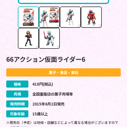
66アクション仮面ライダー6
菓子・食品・食玩
価格
418
円(税込)
売場
全国量販店の菓子売場等
発売時期
2015
年
6
月
2
日
発売
対象年齢
15歳以上
※発売日（予定）は地域・店舗などによって異なる場合がございますので