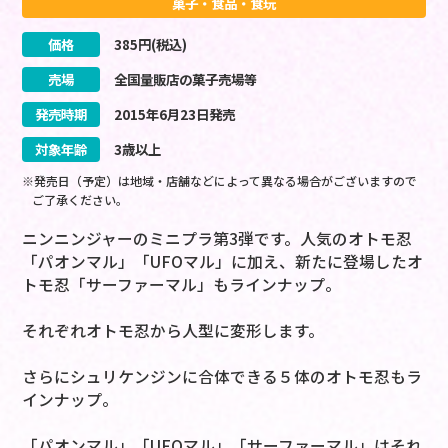
菓子・食品・食玩
価格
385
円(税込)
売場
全国量販店の菓子売場等
発売時期
2015
年
6
月
23
日
発売
対象年齢
3歳以上
※発売日（予定）は地域・店舗などによって異なる場合がございますので
ご了承ください。
ニンニンジャーのミニプラ第3弾です。人気のオトモ忍
「パオンマル」「UFOマル」に加え、新たに登場したオ
トモ忍「サーファーマル」もラインナップ。
それぞれオトモ忍から人型に変形します。
さらにシュリケンジンに合体できる５体のオトモ忍もラ
インナップ。
「パオンマル」「UFOマル」「サーファーマル」はそれ