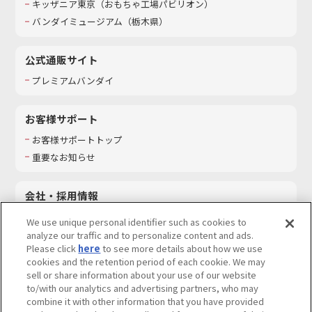
キッザニア東京（おもちゃ工場パビリオン）​
バンダイミュージアム（栃木県）
公式通販サイト
プレミアムバンダイ
お客様サポート
お客様サポートトップ
重要なお知らせ
会社・採用情報
会社情報
We use unique personal identifier such as cookies to
採用情報
analyze our traffic and to personalize content and ads.
Please click
here
to see more details about how we use
サステナビリティ
cookies and the retention period of each cookie. We may
お問い合わせ
sell or share information about your use of our website
to/with our analytics and advertising partners, who may
combine it with other information that you have provided