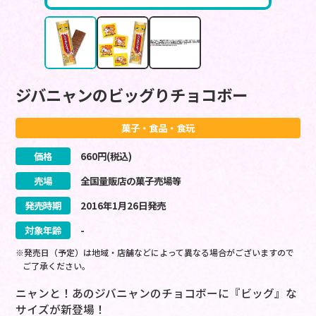
ジバニャンのビッグりチョコボー
菓子・食品・食玩
価格
660
円(税込)
売場
全国量販店の菓子売場等
発売時期
2016
年
1
月
26
日
発売
対象年齢
-
※発売日（予定）は地域・店舗などによって異なる場合がございますので
ご了承ください。
ニャンと！あのジバニャンのチョコボーに『ビッグ』な
サイズが新登場！