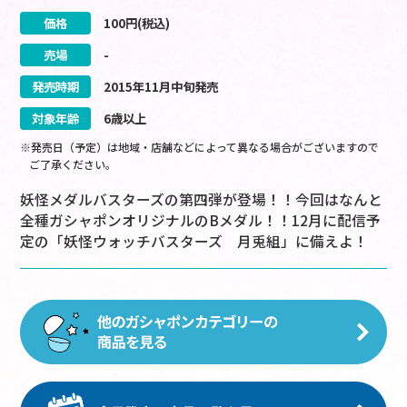
価格
100
円(税込)
売場
-
発売時期
2015
年
11
月
中旬
発売
対象年齢
6歳以上
※発売日（予定）は地域・店舗などによって異なる場合がございますので
ご了承ください。
妖怪メダルバスターズの第四弾が登場！！今回はなんと
全種ガシャポンオリジナルのBメダル！！12月に配信予
定の「妖怪ウォッチバスターズ 月兎組」に備えよ！