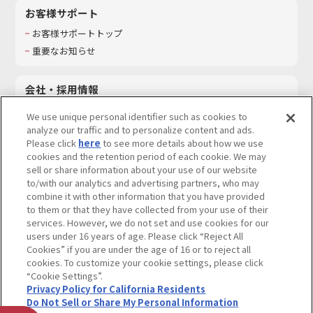
お客様サポート
お客様サポートトップ
重要なお知らせ
会社・採用情報
会社情報
We use unique personal identifier such as cookies to
採用情報
analyze our traffic and to personalize content and ads.
Please click
here
to see more details about how we use
サステナビリティ
cookies and the retention period of each cookie. We may
お問い合わせ
sell or share information about your use of our website
to/with our analytics and advertising partners, who may
combine it with other information that you have provided
to them or that they have collected from your use of their
services. However, we do not set and use cookies for our
ウェブサイトご利用条件
ソーシャルメディアポリシー
users under 16 years of age. Please click “Reject All
個人情報及び特定個人情報等の取り扱いに関する保護方針
Cookies” if you are under the age of 16 or to reject all
cookies. To customize your cookie settings, please click
Do Not Sell or Share My Personal Information
著作権・商標について
“Cookie Settings”.
Privacy Policy for California Residents
カスタマーハラスメントに対する基本的な対応方針
Do Not Sell or Share My Personal Information