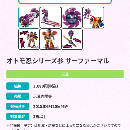
オトモ忍シリーズ参 サーファーマル
玩具
価格
3,080
円(税込)
売場
玩具売場等
発売時期
2015
年
6
月
20
日
発売
対象年齢
3歳以上
※発売日（予定）は地域・店舗などによって異なる場合がございますので