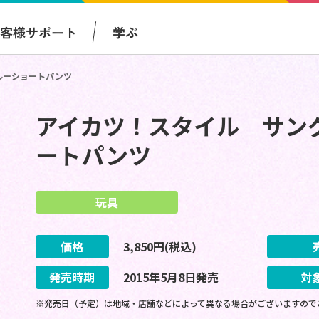
お客様サポート
学ぶ
ルーショートパンツ
アイカツ！スタイル サン
ートパンツ
玩具
価格
3,850
円(税込)
発売時期
2015
年
5
月
8
日
発売
対
※発売日（予定）は地域・店舗などによって異なる場合がございますので