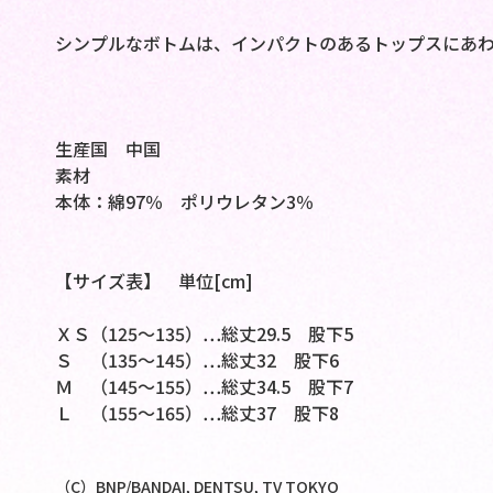
シンプルなボトムは、インパクトのあるトップスにあ
生産国 中国
素材
本体：綿97％ ポリウレタン3％
【サイズ表】 単位[cm]
ＸＳ（125～135）…総丈29.5 股下5
Ｓ （135～145）…総丈32 股下6
Ｍ （145～155）…総丈34.5 股下7
Ｌ （155～165）…総丈37 股下8
（C）BNP/BANDAI, DENTSU, TV TOKYO