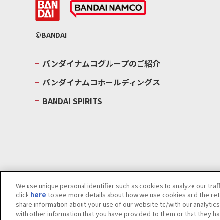
©BANDAI
バンダイナムコグループのご紹介
バンダイナムコホールディングス
BANDAI SPIRITS
We use unique personal identifier such as cookies to analyze our traf
click
here
to see more details about how we use cookies and the rete
ウェブサイトご利用条件
ソーシャルメディアポリシー
個人情報及
share information about your use of our website to/with our analytic
Do Not Sell or Share My Personal Information
著作権・商標につい
with other information that you have provided to them or that they ha