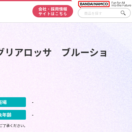
会社・採用情報
サイトはこちら
さが
す
グリアロッサ ブルーショ
売場
-
象年齢
-
ご了承ください。