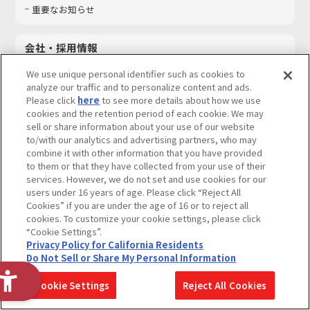
重要なお知らせ
会社・採用情報
会社情報
We use unique personal identifier such as cookies to
採用情報
analyze our traffic and to personalize content and ads.
Please click
here
to see more details about how we use
サステナビリティ
cookies and the retention period of each cookie. We may
お問い合わせ
sell or share information about your use of our website
to/with our analytics and advertising partners, who may
combine it with other information that you have provided
to them or that they have collected from your use of their
services. However, we do not set and use cookies for our
ウェブサイトご利用条件
ソーシャルメディアポリシー
users under 16 years of age. Please click “Reject All
個人情報及び特定個人情報等の取り扱いに関する保護方針
Cookies” if you are under the age of 16 or to reject all
cookies. To customize your cookie settings, please click
Do Not Sell or Share My Personal Information
著作権・商標について
“Cookie Settings”.
Privacy Policy for California Residents
カスタマーハラスメントに対する基本的な対応方針
Do Not Sell or Share My Personal Information
コピーライト一覧を表示する
Cookie Settings
Reject All Cookies