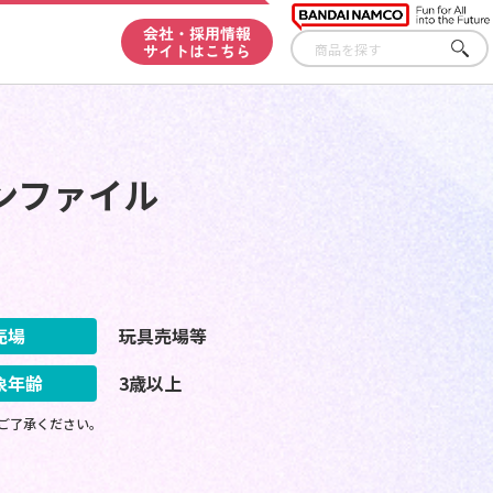
会社・採用情報
サイトはこちら
さが
す
ンファイル
売場
玩具売場等
象年齢
3歳以上
ご了承ください。