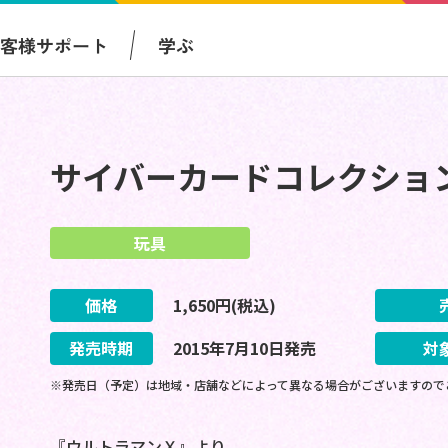
お客様サポート
学ぶ
サイバーカードコレクショ
玩具
価格
1,650
円(税込)
発売時期
2015
年
7
月
10
日
発売
対
※発売日（予定）は地域・店舗などによって異なる場合がございますので
『ウルトラマンＸ』より、