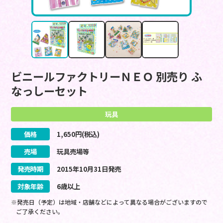
ビニールファクトリーＮＥＯ 別売り ふ
なっしーセット
玩具
価格
1,650
円(税込)
売場
玩具売場等
発売時期
2015
年
10
月
31
日
発売
対象年齢
6歳以上
※発売日（予定）は地域・店舗などによって異なる場合がございますので
ご了承ください。