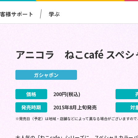
お客様サポート
学ぶ
アニコラ ねこcafé スペシ
ガシャポン
価格
200
円(税込)
発売時期
2015
年
8
月
上旬
発売
対
※発売日（予定）は地域・店舗などによって異なる場合がございますので
大人気の「ねこcafe」シリーズに、スペシャルカラ