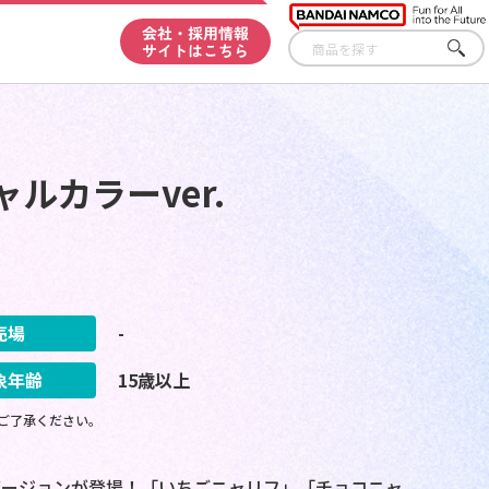
会社・採用情報
サイトはこちら
さが
す
ャルカラーver.
売場
-
象年齢
15歳以上
ご了承ください。
ーバージョンが登場！「いちごニャリフ」「チョコニャ