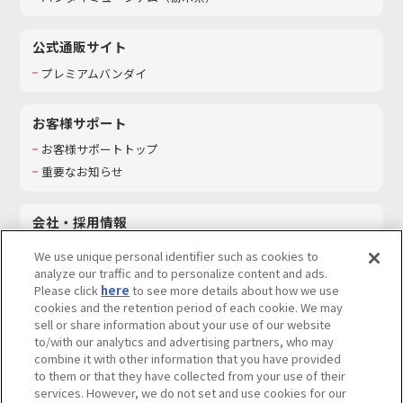
公式通販サイト
プレミアムバンダイ
お客様サポート
お客様サポートトップ
重要なお知らせ
会社・採用情報
会社情報
We use unique personal identifier such as cookies to
採用情報
analyze our traffic and to personalize content and ads.
Please click
here
to see more details about how we use
サステナビリティ
cookies and the retention period of each cookie. We may
お問い合わせ
sell or share information about your use of our website
to/with our analytics and advertising partners, who may
combine it with other information that you have provided
to them or that they have collected from your use of their
services. However, we do not set and use cookies for our
ウェブサイトご利用条件
ソーシャルメディアポリシー