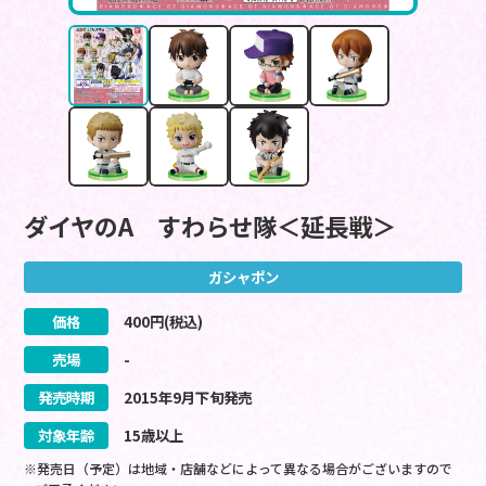
ダイヤのA すわらせ隊＜延長戦＞
ガシャポン
価格
400
円(税込)
売場
-
発売時期
2015
年
9
月
下旬
発売
対象年齢
15歳以上
※発売日（予定）は地域・店舗などによって異なる場合がございますので