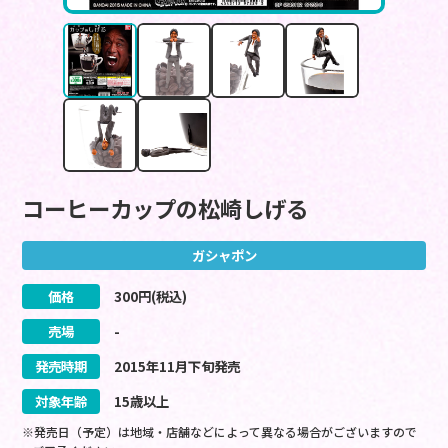
コーヒーカップの松崎しげる
ガシャポン
価格
300
円(税込)
売場
-
発売時期
2015
年
11
月
下旬
発売
対象年齢
15歳以上
※発売日（予定）は地域・店舗などによって異なる場合がございますので