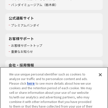
バンダイミュージアム（栃木県）
公式通販サイト
プレミアムバンダイ
お客様サポート
お客様サポートトップ
重要なお知らせ
会社・採用情報
会社情報
We use unique personal identifier such as cookies to
採用情報
analyze our traffic and to personalize content and ads.
Please click
here
to see more details about how we use
サステナビリティ
cookies and the retention period of each cookie. We may
お問い合わせ
sell or share information about your use of our website
to/with our analytics and advertising partners, who may
combine it with other information that you have provided
to them or that they have collected from your use of their