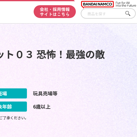
会社・採用情報
サイトはこちら
さが
す
ット０３ 恐怖！最強の敵
売場
玩具売場等
象年齢
6歳以上
ご了承ください。