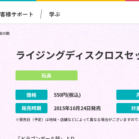
お客様サポート
学ぶ
強の敵
ライジングディスクロスセ
玩具
価格
550
円(税込)
発売時期
2015
年
10
月
24
日
発売
対
※発売日（予定）は地域・店舗などによって異なる場合がございますので
『ドラゴンボール超』より、