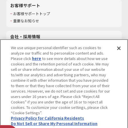
お客様サポート
お客様サポートトップ
重要なお知らせ
会社・採用情報
会社情報
We use unique personal identifier such as cookies to
採用情報
analyze our traffic and to personalize content and ads.
Please click
here
to see more details about how we use
サステナビリティ
cookies and the retention period of each cookie. We may
お問い合わせ
sell or share information about your use of our website
to/with our analytics and advertising partners, who may
combine it with other information that you have provided
to them or that they have collected from your use of their
services. However, we do not set and use cookies for our
ウェブサイトご利用条件
ソーシャルメディアポリシー
users under 16 years of age. Please click “Reject All
個人情報及び特定個人情報等の取り扱いに関する保護方針
Cookies” if you are under the age of 16 or to reject all
cookies. To customize your cookie settings, please click
Do Not Sell or Share My Personal Information
著作権・商標について
“Cookie Settings”.
Privacy Policy for California Residents
カスタマーハラスメントに対する基本的な対応方針
Do Not Sell or Share My Personal Information