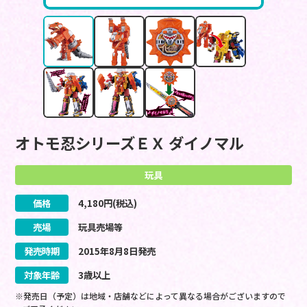
オトモ忍シリーズＥＸ ダイノマル
玩具
価格
4,180
円(税込)
売場
玩具売場等
発売時期
2015
年
8
月
8
日
発売
対象年齢
3歳以上
※発売日（予定）は地域・店舗などによって異なる場合がございますので