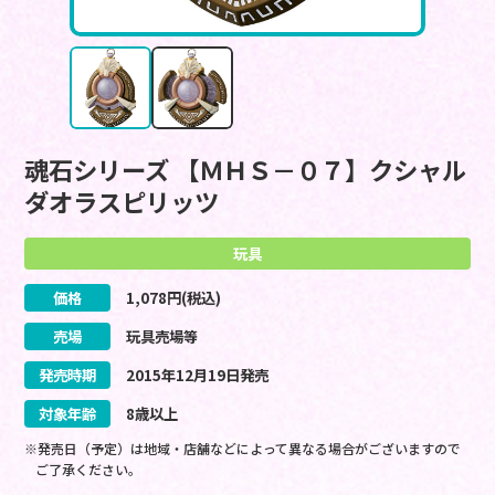
魂石シリーズ 【ＭＨＳ－０７】クシャル
ダオラスピリッツ
玩具
価格
1,078
円(税込)
売場
玩具売場等
発売時期
2015
年
12
月
19
日
発売
対象年齢
8歳以上
※発売日（予定）は地域・店舗などによって異なる場合がございますので
ご了承ください。