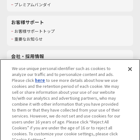
プレミアムバンダイ
お客様サポート
お客様サポートトップ
重要なお知らせ
会社・採用情報
会社情報
We use unique personal identifier such as cookies to
採用情報
analyze our traffic and to personalize content and ads.
Please click
here
to see more details about how we use
サステナビリティ
cookies and the retention period of each cookie. We may
お問い合わせ
sell or share information about your use of our website
to/with our analytics and advertising partners, who may
combine it with other information that you have provided
to them or that they have collected from your use of their
services. However, we do not set and use cookies for our
ウェブサイトご利用条件
ソーシャルメディアポリシー
users under 16 years of age. Please click “Reject All
個人情報及び特定個人情報等の取り扱いに関する保護方針
Cookies” if you are under the age of 16 or to reject all
cookies. To customize your cookie settings, please click
Do Not Sell or Share My Personal Information
著作権・商標について
“Cookie Settings”.