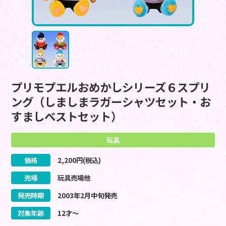
プリモプエルおめかしシリーズ６スプリ
ング（しましまラガーシャツセット・お
すましベストセット）
玩具
価格
2,200
円(税込)
売場
玩具売場他
発売時期
2003
年
2
月
中旬
発売
対象年齢
12才～