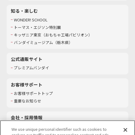
知る・楽しむ
WONDER! SCHOOL
トーマス・エジソン特別展
キッザニア東京（おもちゃ工場パビリオン）​
バンダイミュージアム（栃木県）
公式通販サイト
プレミアムバンダイ
お客様サポート
お客様サポートトップ
重要なお知らせ
会社・採用情報
会社情報
We use unique personal identifier such as cookies to
採用情報
analyze our traffic and to personalize content and ads.