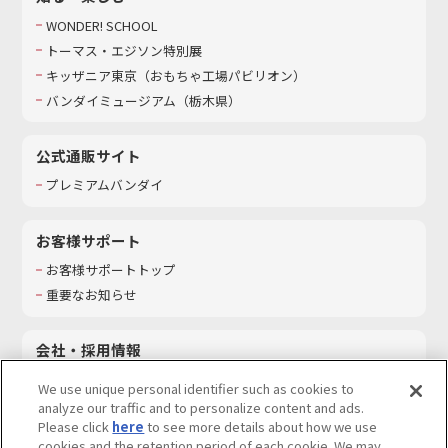
WONDER! SCHOOL
トーマス・エジソン特別展
キッザニア東京（おもちゃ工場パビリオン）​
バンダイミュージアム（栃木県）
公式通販サイト
プレミアムバンダイ
お客様サポート
お客様サポートトップ
重要なお知らせ
会社・採用情報
会社情報
We use unique personal identifier such as cookies to
採用情報
analyze our traffic and to personalize content and ads.
Please click
here
to see more details about how we use
サステナビリティ
cookies and the retention period of each cookie. We may