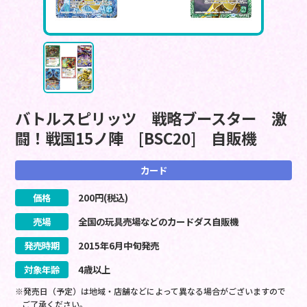
バトルスピリッツ 戦略ブースター 激
闘！戦国15ノ陣 [BSC20] 自販機
カード
価格
200
円(税込)
売場
全国の玩具売場などのカードダス自販機
発売時期
2015
年
6
月
中旬
発売
対象年齢
4歳以上
※発売日（予定）は地域・店舗などによって異なる場合がございますので
ご了承ください。