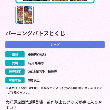
バーニングバトスピくじ
カード
価格
660
円(税込)
売場
玩具売場等
発売時期
2015
年
7
月
中旬
発売
対象年齢
9歳以上
※発売日（予定）は地域・店舗などによって異なる場合がございますので
ご了承ください。
大好評企画第2弾登場！前作以上にグッズが手に入りや
すい！