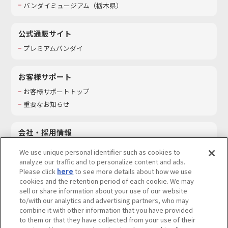
バンダイミュージアム（栃木県）
公式通販サイト
プレミアムバンダイ
お客様サポート
お客様サポートトップ
重要なお知らせ
会社・採用情報
会社情報
We use unique personal identifier such as cookies to
採用情報
analyze our traffic and to personalize content and ads.
Please click
here
to see more details about how we use
サステナビリティ
cookies and the retention period of each cookie. We may
お問い合わせ
sell or share information about your use of our website
to/with our analytics and advertising partners, who may
combine it with other information that you have provided
to them or that they have collected from your use of their