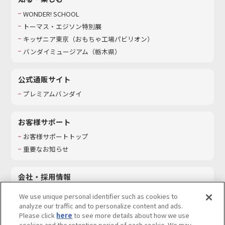
WONDER! SCHOOL
トーマス・エジソン特別展
キッザニア東京（おもちゃ工場パビリオン）​
バンダイミュージアム（栃木県）
公式通販サイト
プレミアムバンダイ
お客様サポート
お客様サポートトップ
重要なお知らせ
会社・採用情報
会社情報
We use unique personal identifier such as cookies to
採用情報
analyze our traffic and to personalize content and ads.
Please click
here
to see more details about how we use
サステナビリティ
cookies and the retention period of each cookie. We may