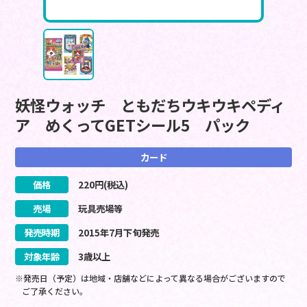
妖怪ウォッチ ともだちウキウキペディ
ア めくってGETシール5 パック
カード
価格
220
円(税込)
売場
玩具売場等
発売時期
2015
年
7
月
下旬
発売
対象年齢
3歳以上
※発売日（予定）は地域・店舗などによって異なる場合がございますので
ご了承ください。