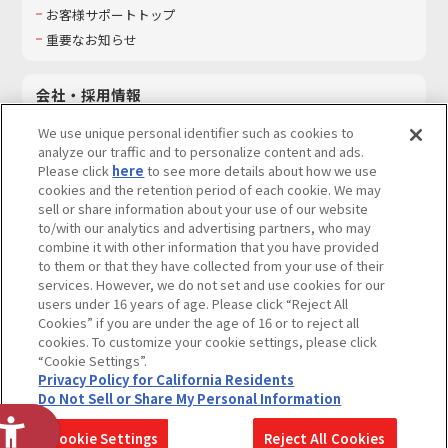
お客様サポートトップ
重要なお知らせ
会社・採用情報
会社情報
We use unique personal identifier such as cookies to
採用情報
analyze our traffic and to personalize content and ads.
Please click
here
to see more details about how we use
サステナビリティ
cookies and the retention period of each cookie. We may
お問い合わせ
sell or share information about your use of our website
to/with our analytics and advertising partners, who may
combine it with other information that you have provided
to them or that they have collected from your use of their
services. However, we do not set and use cookies for our
ウェブサイトご利用条件
ソーシャルメディアポリシー
users under 16 years of age. Please click “Reject All
個人情報及び特定個人情報等の取り扱いに関する保護方針
Cookies” if you are under the age of 16 or to reject all
cookies. To customize your cookie settings, please click
Do Not Sell or Share My Personal Information
著作権・商標について
“Cookie Settings”.
Privacy Policy for California Residents
カスタマーハラスメントに対する基本的な対応方針
Do Not Sell or Share My Personal Information
コピーライト一覧を表示する
Cookie Settings
Reject All Cookies