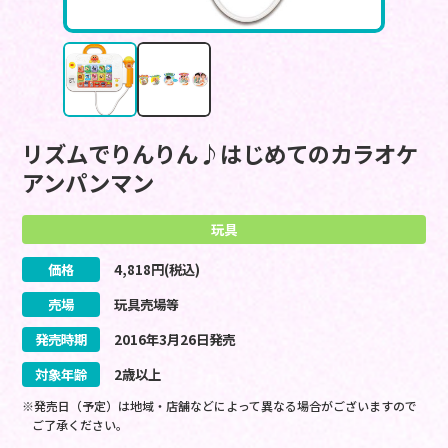
リズムでりんりん♪はじめてのカラオケ
アンパンマン
玩具
価格
4,818
円(税込)
売場
玩具売場等
発売時期
2016
年
3
月
26
日
発売
対象年齢
2歳以上
※発売日（予定）は地域・店舗などによって異なる場合がございますので
ご了承ください。