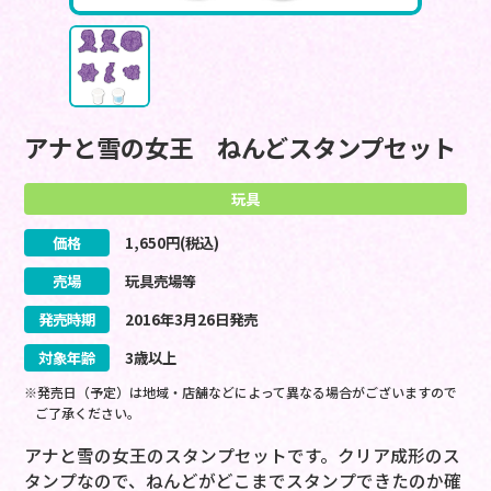
アナと雪の女王 ねんどスタンプセット
玩具
価格
1,650
円(税込)
売場
玩具売場等
発売時期
2016
年
3
月
26
日
発売
対象年齢
3歳以上
※発売日（予定）は地域・店舗などによって異なる場合がございますので
ご了承ください。
アナと雪の女王のスタンプセットです。クリア成形のス
タンプなので、ねんどがどこまでスタンプできたのか確