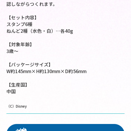
認しながらつくれます。
【セット内容】
スタンプ6種
ねんど2種（水色・白）…各40g
【対象年齢】
3歳～
【パッケージサイズ】
W約145mm×H約130mm×D約56mm
【生産国】
中国
（C）Disney