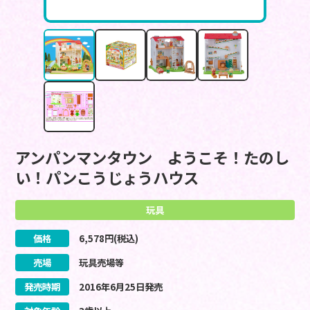
アンパンマンタウン ようこそ！たのし
い！パンこうじょうハウス
玩具
価格
6,578
円(税込)
売場
玩具売場等
発売時期
2016
年
6
月
25
日
発売