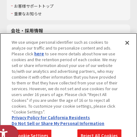
お客様サポートトップ
重要なお知らせ
会社・採用情報
会社情報
We use unique personal identifier such as cookies to
採用情報
analyze our traffic and to personalize content and ads.
Please click
here
to see more details about how we use
サステナビリティ
cookies and the retention period of each cookie. We may
お問い合わせ
sell or share information about your use of our website
to/with our analytics and advertising partners, who may
combine it with other information that you have provided
to them or that they have collected from your use of their
services. However, we do not set and use cookies for our
ウェブサイトご利用条件
ソーシャルメディアポリシー
users under 16 years of age. Please click “Reject All
個人情報及び特定個人情報等の取り扱いに関する保護方針
Cookies” if you are under the age of 16 or to reject all
cookies. To customize your cookie settings, please click
Do Not Sell or Share My Personal Information
著作権・商標について
“Cookie Settings”.
Privacy Policy for California Residents
カスタマーハラスメントに対する基本的な対応方針
Do Not Sell or Share My Personal Information
コピーライト一覧を表示する
Cookie Settings
Reject All Cookies