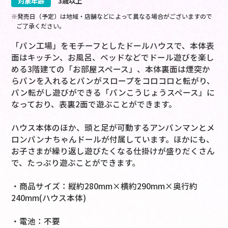
対象年齢
3歳以上
※発売日（予定）は地域・店舗などによって異なる場合がございますので
ご了承ください。
「パン工場」をモチーフとしたドールハウスで、本体表
面はキッチン、お風呂、ベッドなどでドール遊びを楽し
める3階建ての「お部屋スペース」、本体裏面は煙突か
らパンを入れるとパンがスロープをコロコロと転がり、
パン転がし遊びができる「パンこうじょうスペース」に
なっており、表裏2面で遊ぶことができます。
ハウス本体のほか、頭と足が可動するアンパンマンとメ
ロンパンナちゃんドールが付属しています。ほかにも、
お子さまが繰り返し遊びたくなる仕掛けが盛りだくさん
で、たっぷり遊ぶことができます。
・商品サイズ：縦約280mm×横約290mm×奥行約
240mm(ハウス本体)
・電池：不要