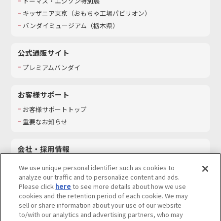
トーマス・エジソン特別展
キッザニア東京（おもちゃ工場パビリオン）​
バンダイミュージアム（栃木県）
公式通販サイト
プレミアムバンダイ
お客様サポート
お客様サポートトップ
重要なお知らせ
会社・採用情報
会社情報
We use unique personal identifier such as cookies to
採用情報
analyze our traffic and to personalize content and ads.
Please click
here
to see more details about how we use
サステナビリティ
cookies and the retention period of each cookie. We may
お問い合わせ
sell or share information about your use of our website
to/with our analytics and advertising partners, who may