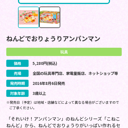
ねんどでおりょうりアンパンマン
玩具
価格
5,280
円(税込)
売場
全国の玩具専門店、家電量販店、ネットショップ等
発売時期
2016
年
8
月
6
日
発売
対象年齢
3歳以上
※発売日（予定）は地域・店舗などによって異なる場合がございますので
ご了承ください。
「それいけ！アンパンマン」のねんどシリーズ「こねこ
ねんど」から、ねんどでおりょうりがいっぱい作れるセ