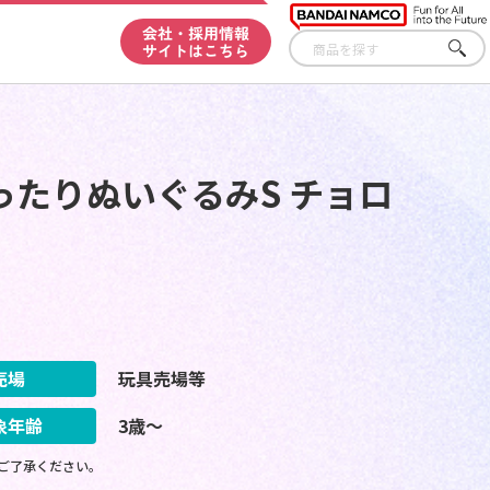
会社・採用情報
サイトはこちら
さが
す
たりぬいぐるみS チョロ
売場
玩具売場等
象年齢
3歳～
ご了承ください。