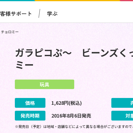
お客様サポート
学ぶ
 チョロミー
ガラピコぷ～ ビーンズくっ
ミー
玩具
価格
1,628
円(税込)
発売時期
2016
年
8
月
6
日
発売
対
※発売日（予定）は地域・店舗などによって異なる場合がございますので