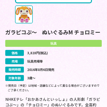
ガラピコぷ～ ぬいぐるみM チョロミー
玩具
価格
3,828
円(税込)
売場
玩具売場等
発売時期
2016
年
8
月
6
日
発売
対象年齢
3歳～
※発売日（予定）は地域・店舗などによって異なる場合がございますので
ご了承ください。
NHKEテレ「おかあさんといっしょ」の人形劇「ガラピ
コぷ～」の「チョロミー」のぬいぐるみです。全高約