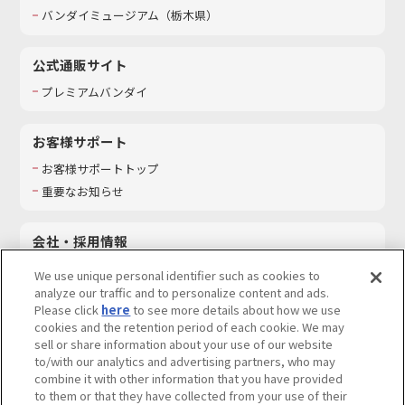
バンダイミュージアム（栃木県）
公式通販サイト
プレミアムバンダイ
お客様サポート
お客様サポートトップ
重要なお知らせ
会社・採用情報
会社情報
We use unique personal identifier such as cookies to
採用情報
analyze our traffic and to personalize content and ads.
Please click
here
to see more details about how we use
サステナビリティ
cookies and the retention period of each cookie. We may
お問い合わせ
sell or share information about your use of our website
to/with our analytics and advertising partners, who may
combine it with other information that you have provided
to them or that they have collected from your use of their