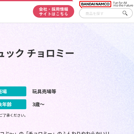
会社・採用情報
サイトはこちら
さが
す
ュック チョロミー
売場
玩具売場等
象年齢
3歳～
ご了承ください。
ピコぷ～」の「チョロミー」のふんわりやわらかいリ