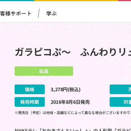
お客様サポート
学ぶ
ガラピコぷ～ ふんわりリ
玩具
価格
3,278
円(税込)
発売時期
2016
年
8
月
6
日
発売
対
※発売日（予定）は地域・店舗などによって異なる場合がございますので
NHKEテレ「おかあさんといっしょ」の人形劇「ガラ