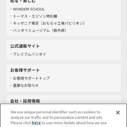
知る・楽しむ
WONDER! SCHOOL
トーマス・エジソン特別展
キッザニア東京（おもちゃ工場パビリオン）​
バンダイミュージアム（栃木県）
公式通販サイト
プレミアムバンダイ
お客様サポート
お客様サポートトップ
重要なお知らせ
会社・採用情報
会社情報
We use unique personal identifier such as cookies to
採用情報
analyze our traffic and to personalize content and ads.
Please click
here
to see more details about how we use
サステナビリティ