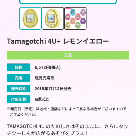
Tamagotchi 4U+ レモンイエロー
玩具
価格
6,578
円(税込)
売場
玩具売場等
発売時期
2015
年
7
月
18
日
発売
対象年齢
6歳以上
※発売日（予定）は地域・店舗などによって異なる場合がございますので
ご了承ください。
TAMAGOTCHI 4U のたのしさはそのままに、さらにタッ
チツーしんが広がるあそびをプラス！